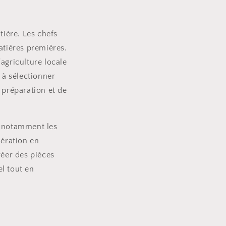
tière. Les chefs
atières premières.
'agriculture locale
 à sélectionner
 préparation et de
, notamment les
nération en
réer des pièces
l tout en