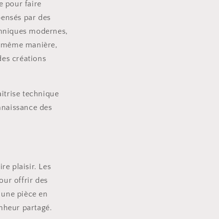
e pour faire
pensés par des
echniques modernes,
la même manière,
des créations
îtrise technique
onnaissance des
e plaisir. Les
our offrir des
 une pièce en
nheur partagé.