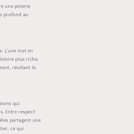
ire une poterie
ns profond au
re. L’une met en
istoire plus riche,
nant, révélant la
ssions qui
s. Entre respect
lèles partagent une
ier, ce qui