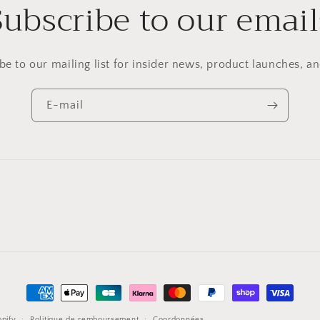
Subscribe to our email
be to our mailing list for insider news, product launches, a
E-mail
Moyens
de
pify
Politique de remboursement
Coordonnées