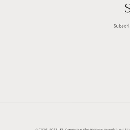
Subscri
© 2026,
POTRI.FR
Commerce électronique propulsé par Sho