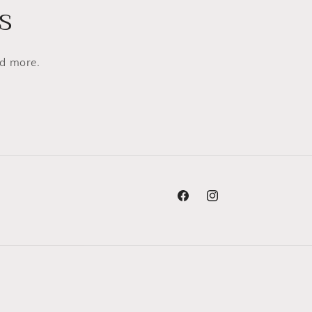
s
nd more.
Facebook
Instagram