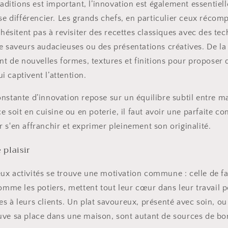
raditions est important, l’innovation est également essentiell
 se différencier. Les grands chefs, en particulier ceux récom
n’hésitent pas à revisiter des recettes classiques avec des t
de saveurs audacieuses ou des présentations créatives. De 
ent de nouvelles formes, textures et finitions pour proposer 
 captivent l’attention.
nstante d’innovation repose sur un équilibre subtil entre ma
ce soit en cuisine ou en poterie, il faut avoir une parfaite c
 s'en affranchir et exprimer pleinement son originalité.
e plaisir
x activités se trouve une motivation commune : celle de fair
comme les potiers, mettent tout leur cœur dans leur travail p
s à leurs clients. Un plat savoureux, présenté avec soin, ou
uve sa place dans une maison, sont autant de sources de bo