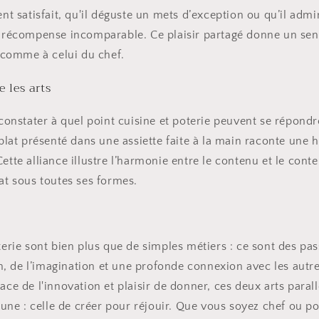
ent satisfait, qu'il déguste un mets d’exception ou qu’il adm
ne récompense incomparable. Ce plaisir partagé donne un se
n comme à celui du chef.
 les arts
e constater à quel point cuisine et poterie peuvent se répond
 plat présenté dans une assiette faite à la main raconte une h
ette alliance illustre l’harmonie entre le contenu et le conte
nat sous toutes ses formes.
oterie sont bien plus que de simples métiers : ce sont des pa
 de l’imagination et une profonde connexion avec les autre
ace de l'innovation et plaisir de donner, ces deux arts paral
e : celle de créer pour réjouir. Que vous soyez chef ou pot