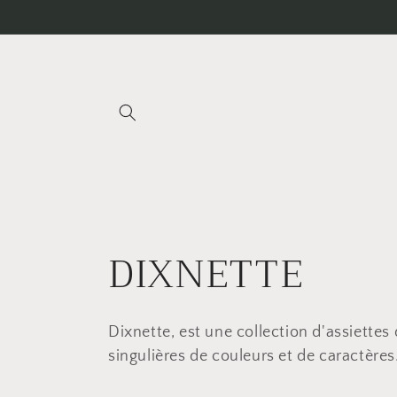
et
passer
au
contenu
C
DIXNETTE
o
Dixnette, est une collection d'assiettes
l
singulières de couleurs et de caractères