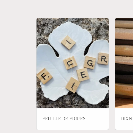
l
e
c
t
i
o
n
:
FEUILLE DE FIGUES
DIXN